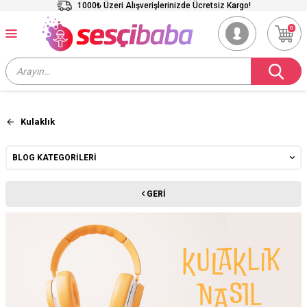
1000₺ Üzeri Alışverişlerinizde Ücretsiz Kargo!
0
Kulaklık
BLOG KATEGORILERI
GERI