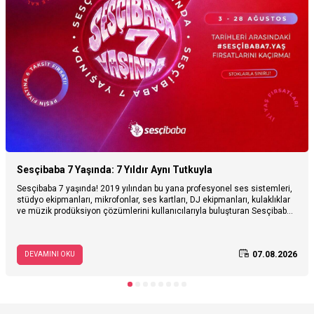
Sesçibaba 7 Yaşında: 7 Yıldır Aynı Tutkuyla
Sesçibaba 7 yaşında! 2019 yılından bu yana profesyonel ses sistemleri,
stüdyo ekipmanları, mikrofonlar, ses kartları, DJ ekipmanları, kulaklıklar
ve müzik prodüksiyon çözümlerini kullanıcılarıyla buluşturan Sesçibaba,
7. yaşını özel fırsatlarla kutluyor. Sesçibaba’nın hikâyesini, müzik ve ses
teknolojileri alanındaki yolculuğunu keşfedin; 3–28 Ağustos tarihleri
arasında geçerli 7. yaş kampanyasına özel avantajları inceleyin.
07.08.2026
DEVAMINI OKU