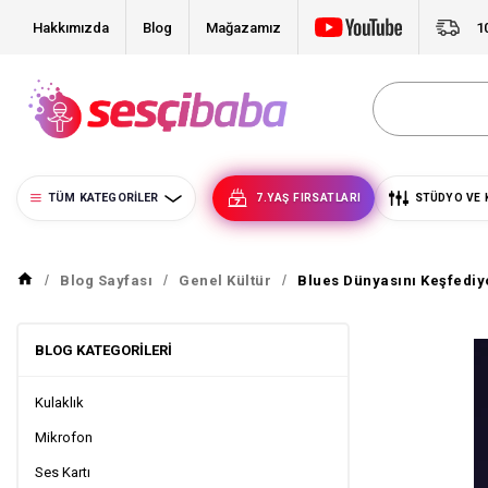
Hakkımızda
Blog
Mağazamız
1
TÜM KATEGORILER
7.YAŞ FIRSATLARI
STÜDYO VE 
Blog Sayfası
Genel Kültür
Blues Dünyasını Keşfediyo
BLOG KATEGORILERI
Kulaklık
Mikrofon
Ses Kartı