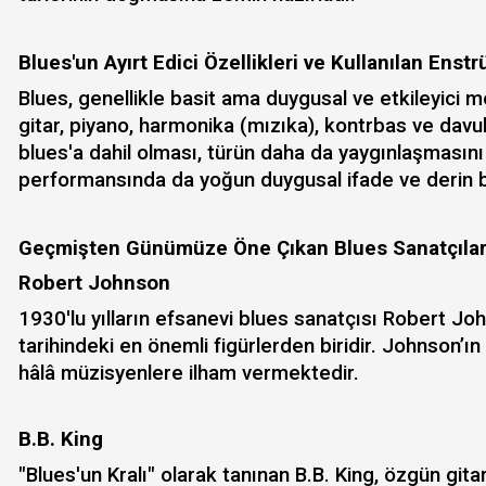
Blues'un Ayırt Edici Özellikleri ve Kullanılan Ens
Blues, genellikle basit ama duygusal ve etkileyici me
gitar, piyano, harmonika (mızıka), kontrbas ve davul e
blues'a dahil olması, türün daha da yaygınlaşmasını 
performansında da yoğun duygusal ifade ve derin bir h
Geçmişten Günümüze Öne Çıkan Blues Sanatçıla
Robert Johnson
1930'lu yılların efsanevi blues sanatçısı Robert J
tarihindeki en önemli figürlerden biridir. Johnson’ın
hâlâ müzisyenlere ilham vermektedir.
B.B. King
"Blues'un Kralı" olarak tanınan B.B. King, özgün gita