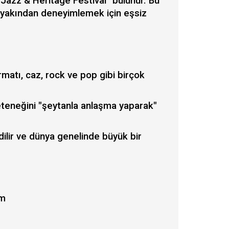
 Jazz & Heritage Festival" bulunur. Bu
rü yakından deneyimlemek için eşsiz
rmatı, caz, rock ve pop gibi birçok
eteneğini "şeytanla anlaşma yaparak"
dilir ve dünya genelinde büyük bir
om