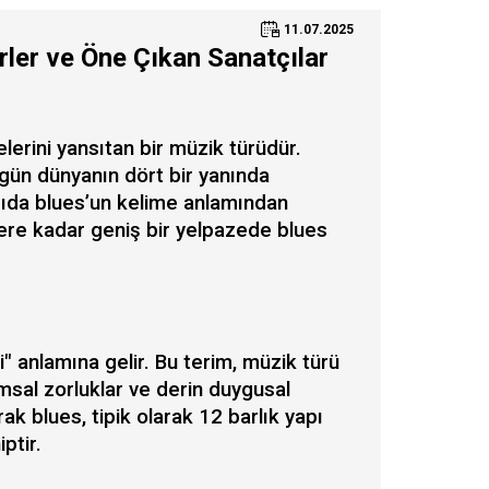
11.07.2025
rler ve Öne Çıkan Sanatçılar
lerini yansıtan bir müzik türüdür.
gün dünyanın dört bir yanında
zıda blues’un kelime anlamından
klere kadar geniş bir yelpazede blues
" anlamına gelir. Bu terim, müzik türü
lumsal zorluklar ve derin duygusal
rak blues, tipik olarak 12 barlık yapı
ptir.