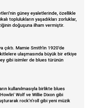
tleri'nin güney eyaletlerinde, özellikle
alı toplulukların yaşadıkları zorluklar,
üziğinin doğuşuna ilham vermiştir.
aya çıktı. Mamie Smith'in 1920'de
 kitlelere ulaşmasında büyük bir etkiye
y gibi isimler de blues türünün
arın kullanılmasıyla birlikte blues
owlin' Wolf ve Willie Dixon gibi
luşturarak rock’n’roll gibi yeni müzik