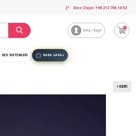
Bize Ulaşın:
+90 212 706 10 52
0
Giriş / Kayıt
SES SISTEMLERI
BABA GARAJ
GERI