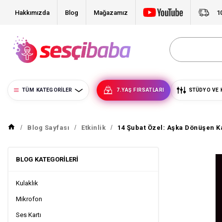
Hakkımızda
Blog
Mağazamız
1
TÜM KATEGORILER
7.YAŞ FIRSATLARI
STÜDYO VE 
Blog Sayfası
Etkinlik
14 Şubat Özel: Aşka Dönüşen Ka
BLOG KATEGORILERI
Kulaklık
Mikrofon
Ses Kartı