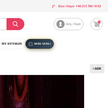
Bize Ulaşın:
+90 212 706 10 52
0
Giriş / Kayıt
SES SISTEMLERI
BABA GARAJ
GERI