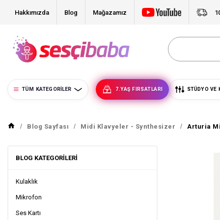
Hakkımızda
Blog
Mağazamız
1
TÜM KATEGORILER
7.YAŞ FIRSATLARI
STÜDYO VE 
Blog Sayfası
Midi Klavyeler - Synthesizer
Arturia M
BLOG KATEGORILERI
Kulaklık
Mikrofon
Ses Kartı