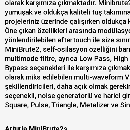
olarak karşımıza çıkmaktadır. Minibrute2
yumuşak ve oldukça kaliteli tuş takımına
projeleriniz üzerinde çalışırken oldukça k
Öne çıkan özellikleri arasında modülasyo
yönlendirilebilen aftertouch ile size sın
MiniBrute2, self-osilasyon özelliğini bar
multimode filtre, ayrıca Low Pass, Hig
Bypass seçenekleri ile karşımıza çıkmakta
olarak miks edilebilen multi-waveform
şekillendiricileri, daha açık olmak gereki
seçenekli, noise generatorlü ve harici gi
Square, Pulse, Triangle, Metalizer ve Sin
Arturia MiniBrute2s