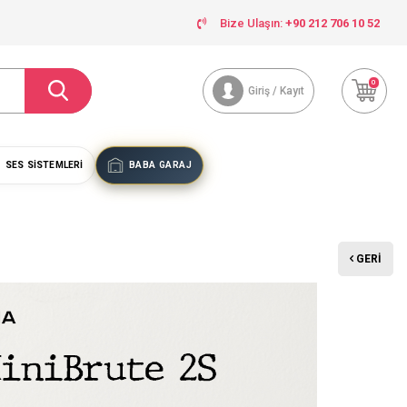
Bize Ulaşın:
+90 212 706 10 52
0
Giriş / Kayıt
SES SISTEMLERI
BABA GARAJ
GERI