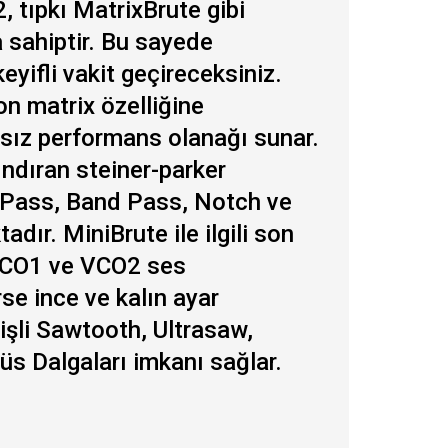
, tıpkı MatrixBrute gibi
 sahiptir. Bu sayede
eyifli vakit geçireceksiniz.
n matrix özelliğine
ırsız performans olanağı sunar.
ındıran steiner-parker
h Pass, Band Pass, Notch ve
dır. MiniBrute ile ilgili son
 VCO1 ve VCO2 ses
rse ince ve kalın ayar
rişli Sawtooth, Ultrasaw,
üs Dalgaları imkanı sağlar.