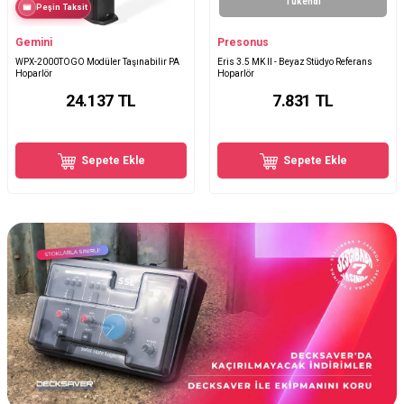
Tükendi
Peşin Taksit
Gemini
Presonus
WPX-2000TOGO Modüler Taşınabilir PA
Eris 3.5 MK II - Beyaz Stüdyo Referans
Hoparlör
Hoparlör
24.137
TL
7.831
TL
Sepete Ekle
Sepete Ekle