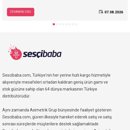
teknolojileri alanındaki yolculuğunu keşfedin; 3–28 Ağustos tarihleri
arasında geçerli 7. yaş kampanyasına özel avantajları inceleyin.
07.08.2026
DEVAMINI OKU
Sescibaba.com, Türkiye'nin her yerine hızlı kargo hizmetiyle
alışverişte mesafeleri ortadan kaldıran geniş ürün gamı ve
stok gücüne sahip olan 64 dünya markasının Türkiye
distribütörüdür.
Aynı zamanda Asimetrik Grup bünyesinde faaliyet gösteren
Sescibaba.com, güven ilkesiyle hareket ederek satış ve satış
sonrası süreçlerde müşterilere destek sağlamaktadır.