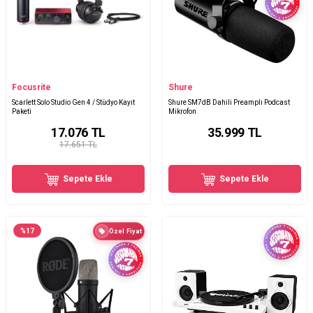
Focusrite
Shure
Scarlett Solo Studio Gen 4 / Stüdyo Kayıt
Shure SM7dB Dahili Preamplı Podcast
Paketi
Mikrofon
17.076
TL
35.999
TL
17.651 TL
Sepete Ekle
Sepete Ekle
%
17
Özel Fiyat