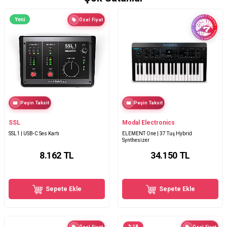
Yeni
Özel Fiyat
Peşin Taksit
Peşin Taksit
SSL
Modal Electronics
SSL1 | USB-C Ses Kartı
ELEMENT One | 37 Tuş Hybrid
Synthesizer
8.162
TL
34.150
TL
Sepete Ekle
Sepete Ekle
%
18