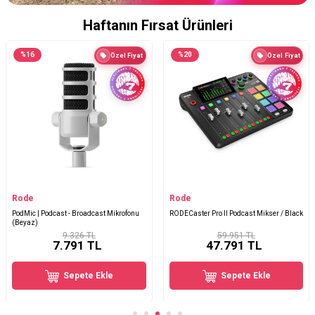
Haftanın Fırsat Ürünleri
%
20
%
5
Özel Fiyat
Özel Fiyat
Rode
TC Helicon
RODECaster Pro II Podcast Mikser / Black
GoXLR Dinamik Yayıncı Mikrofonu
(Beyaz)
59.951 TL
5.285 TL
47.791
TL
4.999
TL
Sepete Ekle
Sepete Ekle