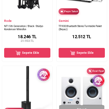
Peşin Taksit
Rode
Gemini
NT1 5th Generation / Black - Stüdyo
TT-900 Bluetooth Stereo Turntable Paket
Kondenser Mikrofon
(Beyaz)
18.246
TL
12.512
TL
21.953 TL
Sepete Ekle
Sepete Ekle
Özel Fiyat