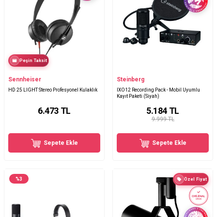
Peşin Taksit
Sennheiser
Steinberg
HD 25 LIGHT Stereo Profesyonel Kulaklık
IXO12 Recording Pack - Mobil Uyumlu
Kayıt Paketi (Siyah)
6.473
TL
5.184
TL
9.999 TL
Sepete Ekle
Sepete Ekle
%
3
Özel Fiyat
ORİJİNAL
ÜRÜN