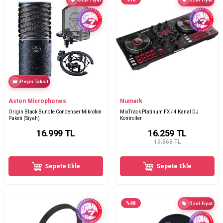
Özel Fiyat
Özel Fiyat
Peşin Taksit
Aston Microphones
Numark
Origin Black Bundle Condenser Mikrofon
MixTrack Platinum FX / 4 Kanal DJ
Paketi (Siyah)
Kontroller
16.999
TL
16.259
TL
19.868 TL
Sepete Ekle
Sepete Ekle
%
48
Özel Fiyat