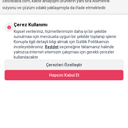
Sescibaba.com, kalite anlayışını ürünlerin yani sıra Asimetrik
vizyonu ve çözüm odaklı yaklaşımıyla da ifade etmektedir.
Müşteri memnuniyetini en üst düzeyde tutmayı hedefleyen
Çerez Kullanımı
Sescibaba.com, geniş ürün gamının yanı sıra teknik destek
Kişisel verileriniz, hizmetlerimizin daha iyi bir şekilde
sunarak satış sürecinden satış sonrasına kadar profesyonel
sunulması için mevzuata uygun bir şekilde toplanıp işlenir.
Konuyla ilgili detaylı bilgi almak için Gizlilik Politikamızı
bir deneyim sunmaktadır.
inceleyebilirsiniz.
Reddet
seçeneğine tıklamanız halinde
yalnızca internet sitemizin çalışması için gerekli çerezler
kullanılacaktır.
Çerezleri Özelleştir
Hepsini Kabul Et
KATEGORILER