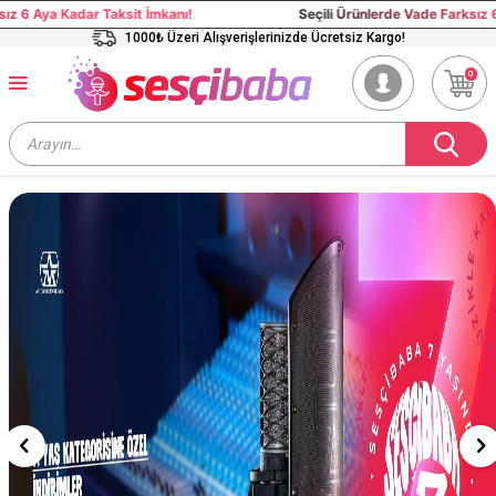
aksit İmkanı!
Seçili Ürünlerde Vade Farksız 6 Aya Kadar Taksi
1000₺ Üzeri Alışverişlerinizde Ücretsiz Kargo!
0